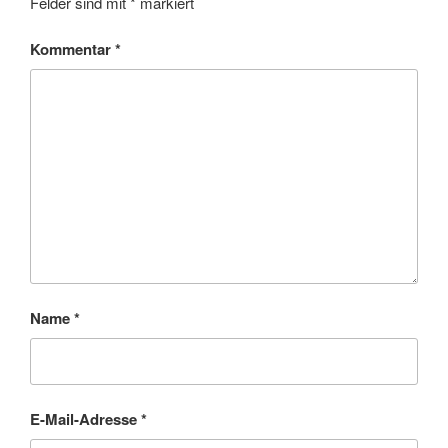
Felder sind mit
*
markiert
Kommentar
*
Name
*
E-Mail-Adresse
*