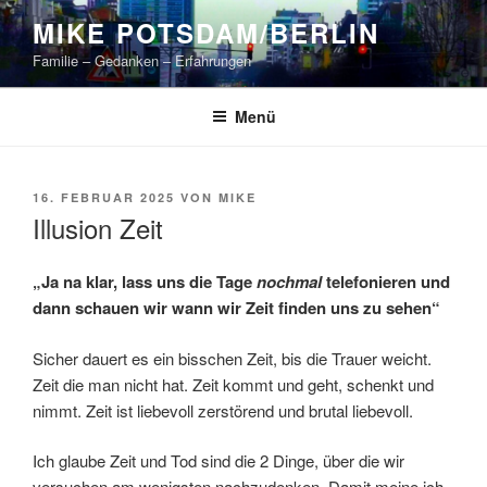
Zum
MIKE POTSDAM/BERLIN
Inhalt
Familie – Gedanken – Erfahrungen
springen
Menü
VERÖFFENTLICHT
16. FEBRUAR 2025
VON
MIKE
AM
Illusion Zeit
„Ja na klar, lass uns die Tage
nochmal
telefonieren und
dann schauen wir wann wir Zeit finden uns zu sehen“
Sicher dauert es ein bisschen Zeit, bis die Trauer weicht.
Zeit die man nicht hat. Zeit kommt und geht, schenkt und
nimmt. Zeit ist liebevoll zerstörend und brutal liebevoll.
Ich glaube Zeit und Tod sind die 2 Dinge, über die wir
versuchen am wenigsten nachzudenken. Damit meine ich