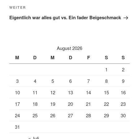
Nächster
WEITER
Beitrag
Eigentlich war alles gut vs. Ein fader Beigeschmack
August 2026
M
D
M
D
F
S
S
1
2
3
4
5
6
7
8
9
10
11
12
13
14
15
16
17
18
19
20
21
22
23
24
25
26
27
28
29
30
31
« Juli