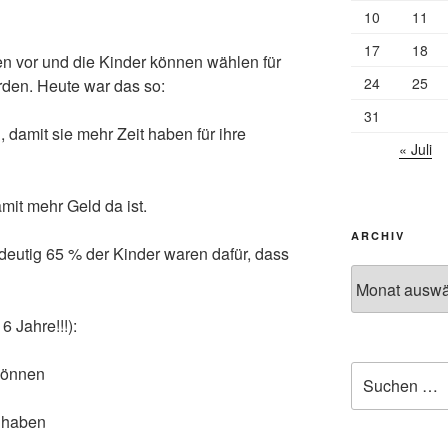
10
11
17
18
en vor und die Kinder können wählen für
24
25
rden. Heute war das so:
31
, damit sie mehr Zeit haben für ihre
« Juli
amit mehr Geld da ist.
ARCHIV
eutig 65 % der Kinder waren dafür, dass
Archiv
 Jahre!!!):
Suchen
können
nach:
 haben