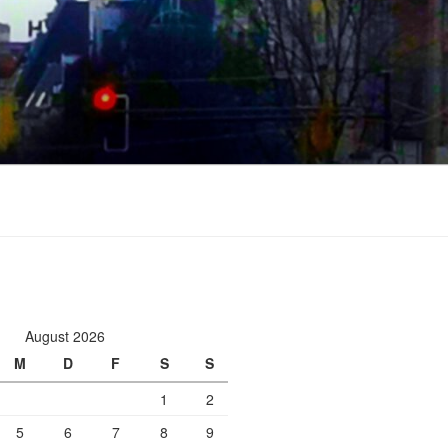
August 2026
M
D
F
S
S
1
2
5
6
7
8
9