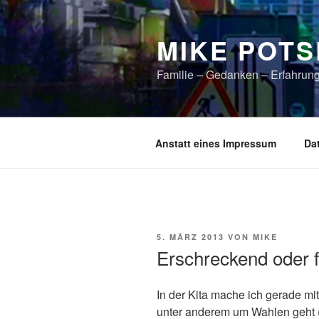
Zum
Inhalt
MIKE POTS
springen
Familie – Gedanken – Erfahrun
Anstatt eines Impressum
Da
VERÖFFENTLICHT
5. MÄRZ 2013
VON
MIKE
AM
Erschreckend oder fo
In der Kita mache ich gerade mi
unter anderem um Wahlen geht ( 