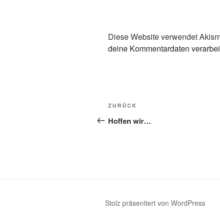
Diese Website verwendet Akism
deine Kommentardaten verarbei
Beitragsnavigation
Vorheriger
ZURÜCK
Beitrag
Hoffen wir…
Stolz präsentiert von WordPress