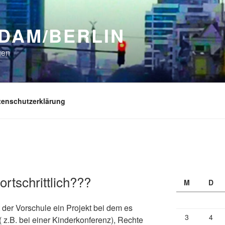
DAM/BERLIN
gen
tenschutzerklärung
rtschrittlich???
M
D
t der Vorschule ein Projekt bei dem es
3
4
z.B. bei einer Kinderkonferenz), Rechte