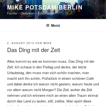
Zum
MIKE POTSDAM/BERLIN
Inhalt
Familie – Gedanken – Erfahrungen
springen
Menü
VERÖFFENTLICHT
2. AUGUST 2013
VON
MIKE
AM
Das Ding mit der Zeit
Alles kommt so wie es kommen muss. Das Ding mit der
Zeit. Ich schaue in den Freitag und denke, der letzte
Urlaubstag, den muss man sich schön machen, man
macht sich ihn schön, Frühstück in einem schönen Café
und dabei denke ich warum nicht gestern, warum heute und
vor allem warum nicht Morgen? Die Zeit, woher die Zeit
nehmen und ich erinnere mich an einen alten Traum einmal
durch das Land zu laufen, still, zeitlos. Man spürt diese