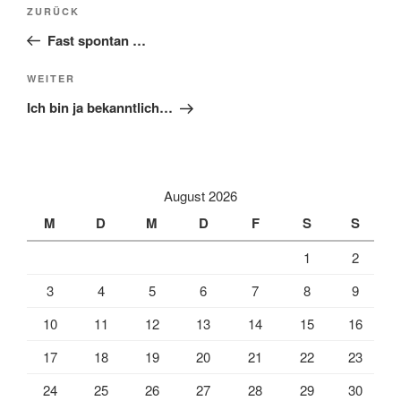
Beitragsnavigation
Vorheriger
ZURÜCK
Beitrag
Fast spontan …
Nächster
WEITER
Beitrag
Ich bin ja bekanntlich…
August 2026
M
D
M
D
F
S
S
1
2
3
4
5
6
7
8
9
10
11
12
13
14
15
16
17
18
19
20
21
22
23
24
25
26
27
28
29
30