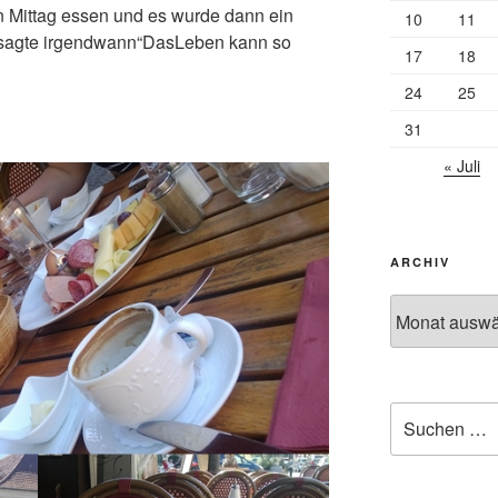
 Mittag essen und es wurde dann ein
10
11
i sagte irgendwann“DasLeben kann so
17
18
24
25
31
« Juli
ARCHIV
Archiv
Suchen
nach: