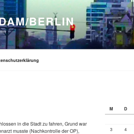
DAM/BERLIN
gen
tenschutzerklärung
M
D
ossen in die Stadt zu fahren, Grund war
3
4
enarzt musste (Nachkontrolle der OP),