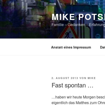
Zum
Inhalt
MIKE POTS
springen
Familie – Gedanken – Erfahrun
Anstatt eines Impressum
Da
VERÖFFENTLICHT
2. AUGUST 2013
VON
MIKE
AM
Fast spontan …
…haben wir heute Morgen beschl
eigentlich das Matthes zum Ohr