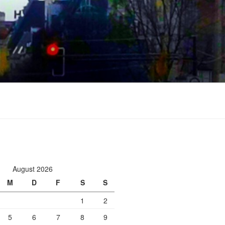
August 2026
M
D
F
S
S
1
2
5
6
7
8
9